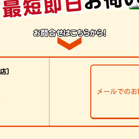
店]
メールでのお
！